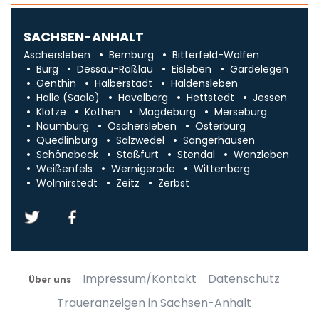
SACHSEN-ANHALT
Aschersleben
Bernburg
Bitterfeld-Wolfen
Burg
Dessau-Roßlau
Eisleben
Gardelegen
Genthin
Halberstadt
Haldensleben
Halle (Saale)
Havelberg
Hettstedt
Jessen
Klötze
Köthen
Magdeburg
Merseburg
Naumburg
Oschersleben
Osterburg
Quedlinburg
Salzwedel
Sangerhausen
Schönebeck
Staßfurt
Stendal
Wanzleben
Weißenfels
Wernigerode
Wittenberg
Wolmirstedt
Zeitz
Zerbst
Impressum/Kontakt
Datenschutz
Über uns
Traueranzeigen in Sachsen-Anhalt