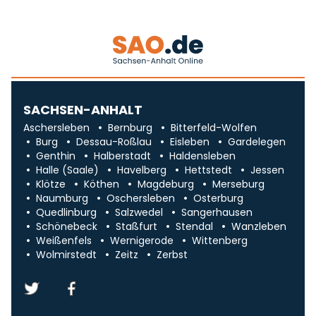
SACHSEN-ANHALT
Aschersleben
Bernburg
Bitterfeld-Wolfen
Burg
Dessau-Roßlau
Eisleben
Gardelegen
Genthin
Halberstadt
Haldensleben
Halle (Saale)
Havelberg
Hettstedt
Jessen
Klötze
Köthen
Magdeburg
Merseburg
Naumburg
Oschersleben
Osterburg
Quedlinburg
Salzwedel
Sangerhausen
Schönebeck
Staßfurt
Stendal
Wanzleben
Weißenfels
Wernigerode
Wittenberg
Wolmirstedt
Zeitz
Zerbst