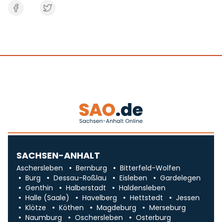
SACHSEN-ANHALT
Aschersleben
Bernburg
Bitterfeld-Wolfen
Burg
Dessau-Roßlau
Eisleben
Gardelegen
Genthin
Halberstadt
Haldensleben
Halle (Saale)
Havelberg
Hettstedt
Jessen
Klötze
Köthen
Magdeburg
Merseburg
Naumburg
Oschersleben
Osterburg