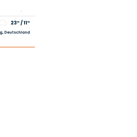
23°
/
11°
, Deutschland