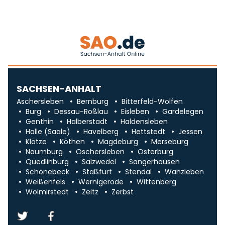
SACHSEN-ANHALT
Aschersleben
Bernburg
Bitterfeld-Wolfen
Burg
Dessau-Roßlau
Eisleben
Gardelegen
Genthin
Halberstadt
Haldensleben
Halle (Saale)
Havelberg
Hettstedt
Jessen
Klötze
Köthen
Magdeburg
Merseburg
Naumburg
Oschersleben
Osterburg
Quedlinburg
Salzwedel
Sangerhausen
Schönebeck
Staßfurt
Stendal
Wanzleben
Weißenfels
Wernigerode
Wittenberg
Wolmirstedt
Zeitz
Zerbst