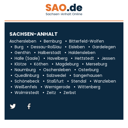
SACHSEN-ANHALT
Aschersleben
Bernburg
Bitterfeld-Wolfen
Burg
Dessau-Roßlau
Eisleben
Gardelegen
Genthin
Halberstadt
Haldensleben
Halle (Saale)
Havelberg
Hettstedt
Jessen
Klötze
Köthen
Magdeburg
Merseburg
Naumburg
Oschersleben
Osterburg
Quedlinburg
Salzwedel
Sangerhausen
Schönebeck
Staßfurt
Stendal
Wanzleben
Weißenfels
Wernigerode
Wittenberg
Wolmirstedt
Zeitz
Zerbst