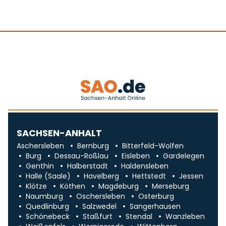
SACHSEN-ANHALT
Aschersleben
Bernburg
Bitterfeld-Wolfen
Burg
Dessau-Roßlau
Eisleben
Gardelegen
Genthin
Halberstadt
Haldensleben
Halle (Saale)
Havelberg
Hettstedt
Jessen
Klötze
Köthen
Magdeburg
Merseburg
Naumburg
Oschersleben
Osterburg
Quedlinburg
Salzwedel
Sangerhausen
Schönebeck
Staßfurt
Stendal
Wanzleben