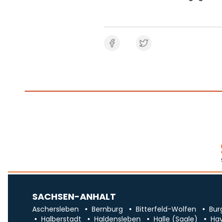
SACHSEN-ANHALT
Aschersleben
Bernburg
Bitterfeld-Wolfen
Bur
Halberstadt
Haldensleben
Halle (Saale)
Ha