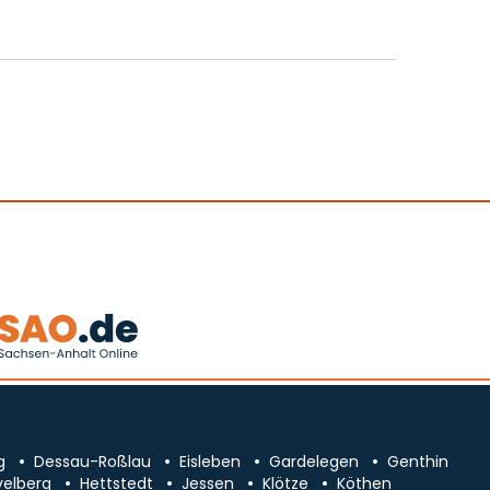
g
Dessau-Roßlau
Eisleben
Gardelegen
Genthin
velberg
Hettstedt
Jessen
Klötze
Köthen