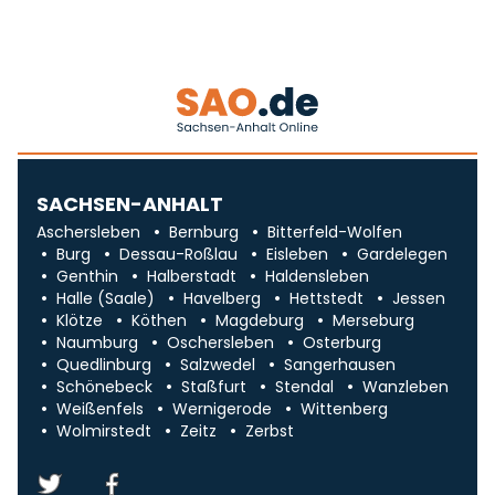
SACHSEN-ANHALT
Aschersleben
Bernburg
Bitterfeld-Wolfen
Burg
Dessau-Roßlau
Eisleben
Gardelegen
Genthin
Halberstadt
Haldensleben
Halle (Saale)
Havelberg
Hettstedt
Jessen
Klötze
Köthen
Magdeburg
Merseburg
Naumburg
Oschersleben
Osterburg
Quedlinburg
Salzwedel
Sangerhausen
Schönebeck
Staßfurt
Stendal
Wanzleben
Weißenfels
Wernigerode
Wittenberg
Wolmirstedt
Zeitz
Zerbst