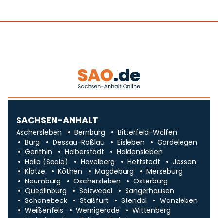
SACHSEN-ANHALT
Aschersleben
Bernburg
Bitterfeld-Wolfen
Burg
Dessau-Roßlau
Eisleben
Gardelegen
Genthin
Halberstadt
Haldensleben
Halle (Saale)
Havelberg
Hettstedt
Jessen
Klötze
Köthen
Magdeburg
Merseburg
Naumburg
Oschersleben
Osterburg
Quedlinburg
Salzwedel
Sangerhausen
Schönebeck
Staßfurt
Stendal
Wanzleben
Weißenfels
Wernigerode
Wittenberg