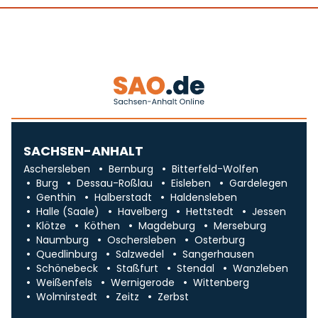
SACHSEN-ANHALT
Aschersleben
Bernburg
Bitterfeld-Wolfen
Burg
Dessau-Roßlau
Eisleben
Gardelegen
Genthin
Halberstadt
Haldensleben
Halle (Saale)
Havelberg
Hettstedt
Jessen
Klötze
Köthen
Magdeburg
Merseburg
Naumburg
Oschersleben
Osterburg
Quedlinburg
Salzwedel
Sangerhausen
Schönebeck
Staßfurt
Stendal
Wanzleben
Weißenfels
Wernigerode
Wittenberg
Wolmirstedt
Zeitz
Zerbst