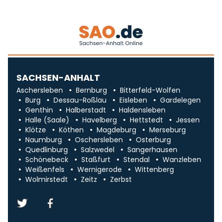
SACHSEN-ANHALT
Aschersleben
Bernburg
Bitterfeld-Wolfen
Burg
Dessau-Roßlau
Eisleben
Gardelegen
Genthin
Halberstadt
Haldensleben
Halle (Saale)
Havelberg
Hettstedt
Jessen
Klötze
Köthen
Magdeburg
Merseburg
Naumburg
Oschersleben
Osterburg
Quedlinburg
Salzwedel
Sangerhausen
Schönebeck
Staßfurt
Stendal
Wanzleben
Weißenfels
Wernigerode
Wittenberg
Wolmirstedt
Zeitz
Zerbst