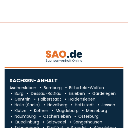
SACHSEN-ANHALT
Aschersleben
Bernburg
Bitterfeld-Wolfen
Burg
Dessau-Roßlau
Eisleben
Gardelegen
Genthin
Halberstadt
Haldensleben
Halle (Saale)
Havelberg
Hettstedt
Jessen
Klötze
Köthen
Magdeburg
Merseburg
Naumburg
Oschersleben
Osterburg
Quedlinburg
Salzwedel
Sangerhausen
Schönebeck
Staßfurt
Stendal
Wanzleben