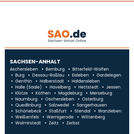
SACHSEN-ANHALT
Aschersleben
Bernburg
Bitterfeld-Wolfen
Burg
Dessau-Roßlau
Eisleben
Gardelegen
Genthin
Halberstadt
Haldensleben
Halle (Saale)
Havelberg
Hettstedt
Jessen
Klötze
Köthen
Magdeburg
Merseburg
Naumburg
Oschersleben
Osterburg
Quedlinburg
Salzwedel
Sangerhausen
Schönebeck
Staßfurt
Stendal
Wanzleben
Weißenfels
Wernigerode
Wittenberg
Wolmirstedt
Zeitz
Zerbst