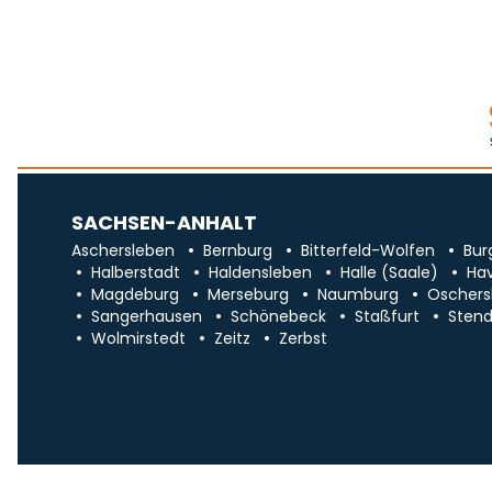
SACHSEN-ANHALT
Aschersleben
Bernburg
Bitterfeld-Wolfen
Bur
Halberstadt
Haldensleben
Halle (Saale)
Ha
Magdeburg
Merseburg
Naumburg
Oschers
Sangerhausen
Schönebeck
Staßfurt
Stend
Wolmirstedt
Zeitz
Zerbst