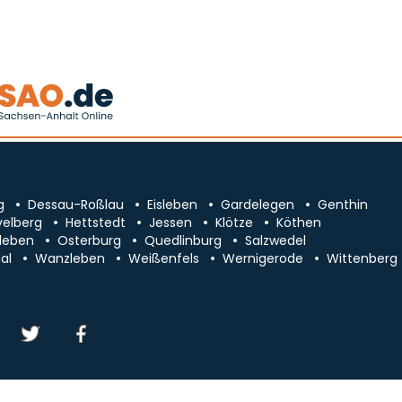
g
Dessau-Roßlau
Eisleben
Gardelegen
Genthin
velberg
Hettstedt
Jessen
Klötze
Köthen
leben
Osterburg
Quedlinburg
Salzwedel
al
Wanzleben
Weißenfels
Wernigerode
Wittenberg