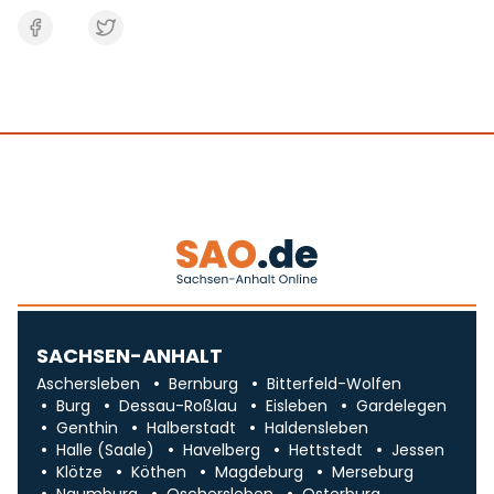
SACHSEN-ANHALT
Aschersleben
Bernburg
Bitterfeld-Wolfen
Burg
Dessau-Roßlau
Eisleben
Gardelegen
Genthin
Halberstadt
Haldensleben
Halle (Saale)
Havelberg
Hettstedt
Jessen
Klötze
Köthen
Magdeburg
Merseburg