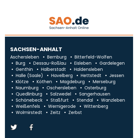
SACHSEN-ANHALT
Aschersleben
Bernburg
Bitterfeld-Wolfen
Burg
Dessau-Roßlau
Eisleben
Gardelegen
Genthin
Halberstadt
Haldensleben
Halle (Saale)
Havelberg
Hettstedt
Jessen
Klötze
Köthen
Magdeburg
Merseburg
Naumburg
Oschersleben
Osterburg
Quedlinburg
Salzwedel
Sangerhausen
Schönebeck
Staßfurt
Stendal
Wanzleben
Weißenfels
Wernigerode
Wittenberg
Wolmirstedt
Zeitz
Zerbst