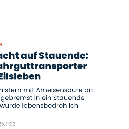
EN
acht auf Stauende:
fahrguttransporter
Eilsleben
Kanistern mit Ameisensäure an
ungebremst in ein Stauende
 wurde lebensbedrohlich
5, 11:02