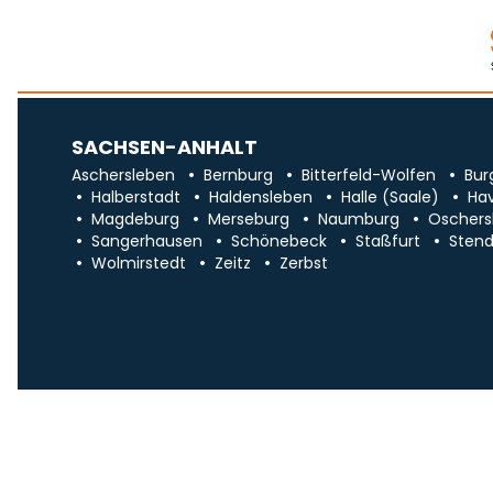
SACHSEN-ANHALT
Aschersleben
Bernburg
Bitterfeld-Wolfen
Bur
Halberstadt
Haldensleben
Halle (Saale)
Ha
Magdeburg
Merseburg
Naumburg
Oschers
Sangerhausen
Schönebeck
Staßfurt
Stend
Wolmirstedt
Zeitz
Zerbst
Impr
Über uns
Traueranzeigen in Sa