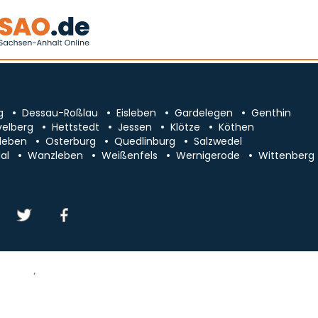
g
Dessau-Roßlau
Eisleben
Gardelegen
Genthin
velberg
Hettstedt
Jessen
Klötze
Köthen
leben
Osterburg
Quedlinburg
Salzwedel
al
Wanzleben
Weißenfels
Wernigerode
Wittenberg
essum/Kontakt
Datenschutz
chsen-Anhalt
Cookie-Einstellungen