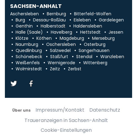
SACHSEN-ANHALT
Aschersleben
Bernburg
Bitterfeld-Wolfen
Burg
Dessau-Roßlau
Eisleben
Gardelegen
Genthin
Halberstadt
Haldensleben
Halle (Saale)
Havelberg
Hettstedt
Jessen
Klötze
Köthen
Magdeburg
Merseburg
Naumburg
Oschersleben
Osterburg
Quedlinburg
Salzwedel
Sangerhausen
Schönebeck
Staßfurt
Stendal
Wanzleben
Weißenfels
Wernigerode
Wittenberg
Wolmirstedt
Zeitz
Zerbst
Impressum/Kontakt
Datenschutz
Über uns
Traueranzeigen in Sachsen-Anhalt
Cookie-Einstellungen