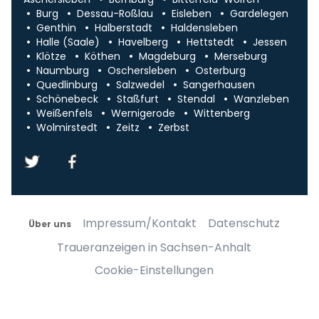
Burg
Dessau-Roßlau
Eisleben
Gardelegen
Genthin
Halberstadt
Haldensleben
Halle (Saale)
Havelberg
Hettstedt
Jessen
Klötze
Köthen
Magdeburg
Merseburg
Naumburg
Oschersleben
Osterburg
Quedlinburg
Salzwedel
Sangerhausen
Schönebeck
Staßfurt
Stendal
Wanzleben
Weißenfels
Wernigerode
Wittenberg
Wolmirstedt
Zeitz
Zerbst
Impressum/Kontakt
Datenschutz
Über uns
Traueranzeigen in Sachsen-Anhalt
Cookie-Einstellungen