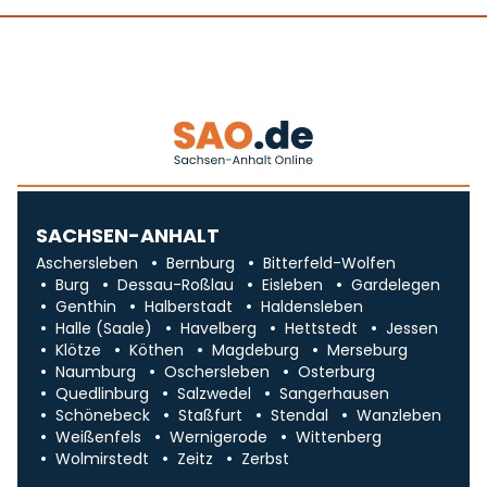
SACHSEN-ANHALT
Aschersleben
Bernburg
Bitterfeld-Wolfen
Burg
Dessau-Roßlau
Eisleben
Gardelegen
Genthin
Halberstadt
Haldensleben
Halle (Saale)
Havelberg
Hettstedt
Jessen
Klötze
Köthen
Magdeburg
Merseburg
Naumburg
Oschersleben
Osterburg
Quedlinburg
Salzwedel
Sangerhausen
Schönebeck
Staßfurt
Stendal
Wanzleben
Weißenfels
Wernigerode
Wittenberg
Wolmirstedt
Zeitz
Zerbst