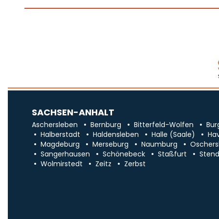
SACHSEN-ANHALT
Aschersleben
Bernburg
Bitterfeld-Wolfen
Bur
Halberstadt
Haldensleben
Halle (Saale)
Ha
Magdeburg
Merseburg
Naumburg
Oschers
Sangerhausen
Schönebeck
Staßfurt
Stend
Wolmirstedt
Zeitz
Zerbst