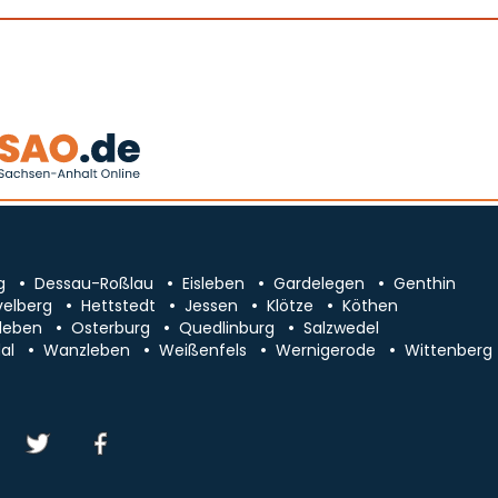
g
Dessau-Roßlau
Eisleben
Gardelegen
Genthin
velberg
Hettstedt
Jessen
Klötze
Köthen
leben
Osterburg
Quedlinburg
Salzwedel
al
Wanzleben
Weißenfels
Wernigerode
Wittenberg