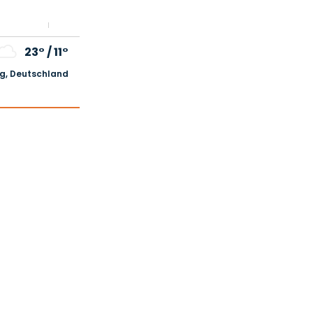
23°
/
11°
, Deutschland