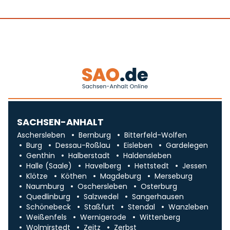
SACHSEN-ANHALT
Aschersleben
Bernburg
Bitterfeld-Wolfen
Burg
Dessau-Roßlau
Eisleben
Gardelegen
Genthin
Halberstadt
Haldensleben
Halle (Saale)
Havelberg
Hettstedt
Jessen
Klötze
Köthen
Magdeburg
Merseburg
Naumburg
Oschersleben
Osterburg
Quedlinburg
Salzwedel
Sangerhausen
Schönebeck
Staßfurt
Stendal
Wanzleben
Weißenfels
Wernigerode
Wittenberg
Wolmirstedt
Zeitz
Zerbst