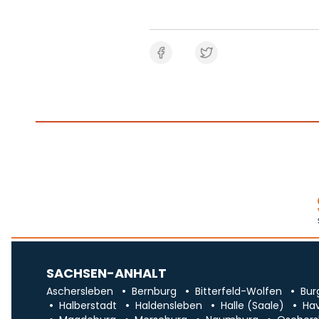
SACHSEN-ANHALT
Aschersleben
Bernburg
Bitterfeld-Wolfen
Bur
Halberstadt
Haldensleben
Halle (Saale)
Ha