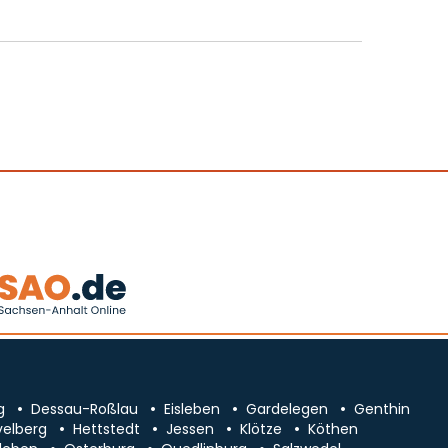
g
Dessau-Roßlau
Eisleben
Gardelegen
Genthin
velberg
Hettstedt
Jessen
Klötze
Köthen