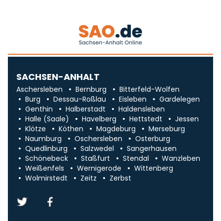
SACHSEN-ANHALT
Aschersleben
Bernburg
Bitterfeld-Wolfen
Burg
Dessau-Roßlau
Eisleben
Gardelegen
Genthin
Halberstadt
Haldensleben
Halle (Saale)
Havelberg
Hettstedt
Jessen
Klötze
Köthen
Magdeburg
Merseburg
Naumburg
Oschersleben
Osterburg
Quedlinburg
Salzwedel
Sangerhausen
Schönebeck
Staßfurt
Stendal
Wanzleben
Weißenfels
Wernigerode
Wittenberg
Wolmirstedt
Zeitz
Zerbst