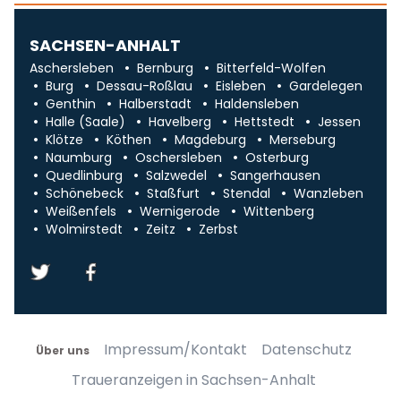
SACHSEN-ANHALT
Aschersleben
Bernburg
Bitterfeld-Wolfen
Burg
Dessau-Roßlau
Eisleben
Gardelegen
Genthin
Halberstadt
Haldensleben
Halle (Saale)
Havelberg
Hettstedt
Jessen
Klötze
Köthen
Magdeburg
Merseburg
Naumburg
Oschersleben
Osterburg
Quedlinburg
Salzwedel
Sangerhausen
Schönebeck
Staßfurt
Stendal
Wanzleben
Weißenfels
Wernigerode
Wittenberg
Wolmirstedt
Zeitz
Zerbst
Impressum/Kontakt
Datenschutz
Über uns
Traueranzeigen in Sachsen-Anhalt