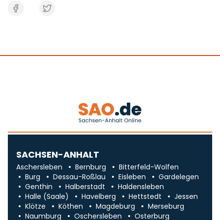
SACHSEN-ANHALT
Aschersleben
Bernburg
Bitterfeld-Wolfen
Burg
Dessau-Roßlau
Eisleben
Gardelegen
Genthin
Halberstadt
Haldensleben
Halle (Saale)
Havelberg
Hettstedt
Jessen
Klötze
Köthen
Magdeburg
Merseburg
Naumburg
Oschersleben
Osterburg