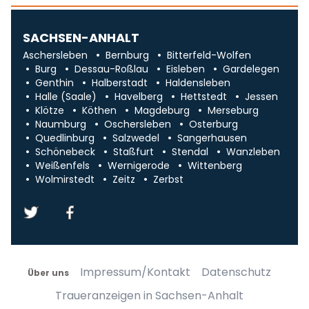
SACHSEN-ANHALT
Aschersleben
Bernburg
Bitterfeld-Wolfen
Burg
Dessau-Roßlau
Eisleben
Gardelegen
Genthin
Halberstadt
Haldensleben
Halle (Saale)
Havelberg
Hettstedt
Jessen
Klötze
Köthen
Magdeburg
Merseburg
Naumburg
Oschersleben
Osterburg
Quedlinburg
Salzwedel
Sangerhausen
Schönebeck
Staßfurt
Stendal
Wanzleben
Weißenfels
Wernigerode
Wittenberg
Wolmirstedt
Zeitz
Zerbst
Impressum/Kontakt
Datenschutz
Über uns
Traueranzeigen in Sachsen-Anhalt