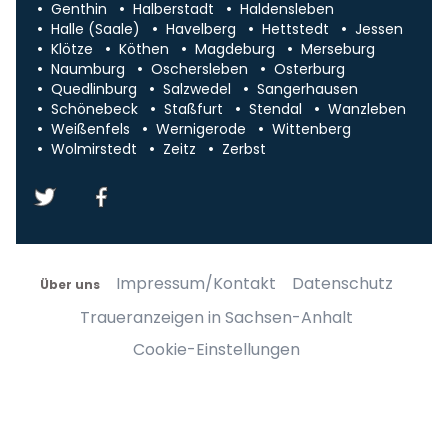
Genthin
Halberstadt
Haldensleben
Halle (Saale)
Havelberg
Hettstedt
Jessen
Klötze
Köthen
Magdeburg
Merseburg
Naumburg
Oschersleben
Osterburg
Quedlinburg
Salzwedel
Sangerhausen
Schönebeck
Staßfurt
Stendal
Wanzleben
Weißenfels
Wernigerode
Wittenberg
Wolmirstedt
Zeitz
Zerbst
Impressum/Kontakt
Datenschutz
Über uns
Traueranzeigen in Sachsen-Anhalt
Cookie-Einstellungen