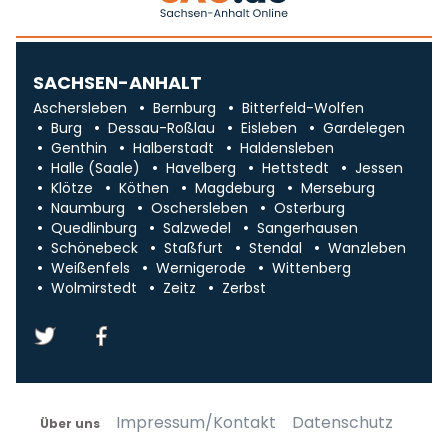
SACHSEN-ANHALT
Aschersleben
Bernburg
Bitterfeld-Wolfen
Burg
Dessau-Roßlau
Eisleben
Gardelegen
Genthin
Halberstadt
Haldensleben
Halle (Saale)
Havelberg
Hettstedt
Jessen
Klötze
Köthen
Magdeburg
Merseburg
Naumburg
Oschersleben
Osterburg
Quedlinburg
Salzwedel
Sangerhausen
Schönebeck
Staßfurt
Stendal
Wanzleben
Weißenfels
Wernigerode
Wittenberg
Wolmirstedt
Zeitz
Zerbst
Impressum/Kontakt
Datenschutz
Über uns