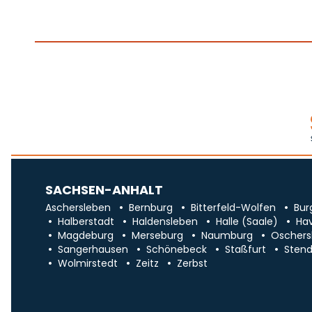
SACHSEN-ANHALT
Aschersleben
Bernburg
Bitterfeld-Wolfen
Bur
Halberstadt
Haldensleben
Halle (Saale)
Ha
Magdeburg
Merseburg
Naumburg
Oschers
Sangerhausen
Schönebeck
Staßfurt
Stend
Wolmirstedt
Zeitz
Zerbst