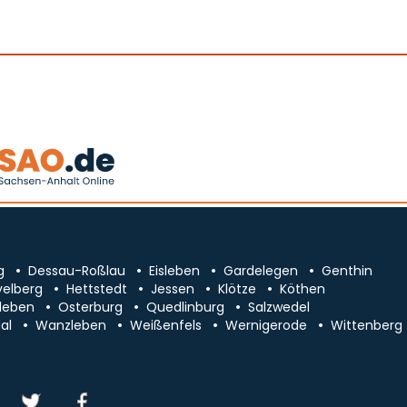
g
Dessau-Roßlau
Eisleben
Gardelegen
Genthin
velberg
Hettstedt
Jessen
Klötze
Köthen
leben
Osterburg
Quedlinburg
Salzwedel
al
Wanzleben
Weißenfels
Wernigerode
Wittenberg