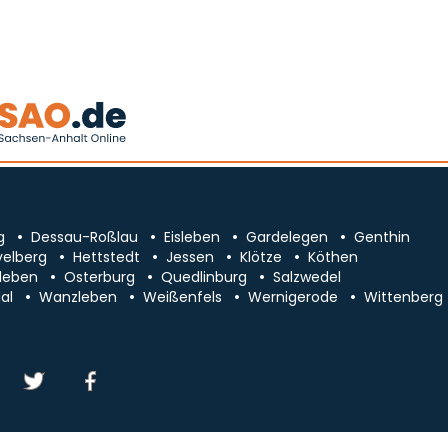
g
Dessau-Roßlau
Eisleben
Gardelegen
Genthin
velberg
Hettstedt
Jessen
Klötze
Köthen
leben
Osterburg
Quedlinburg
Salzwedel
al
Wanzleben
Weißenfels
Wernigerode
Wittenberg