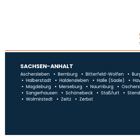
SACHSEN-ANHALT
Aschersleben
Bernburg
Bitterfeld-Wolfen
Bur
Halberstadt
Haldensleben
Halle (Saale)
Ha
Magdeburg
Merseburg
Naumburg
Oschers
Sangerhausen
Schönebeck
Staßfurt
Stend
Wolmirstedt
Zeitz
Zerbst