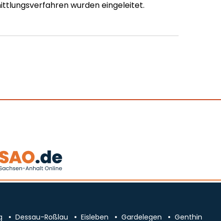
ttlungsverfahren wurden eingeleitet.
g
Dessau-Roßlau
Eisleben
Gardelegen
Genthin