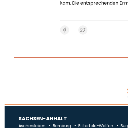
kam. Die entsprechenden Ermi
SACHSEN-ANHALT
Aschersleben
Bernburg
Bitterfeld-Wolfen
Bur