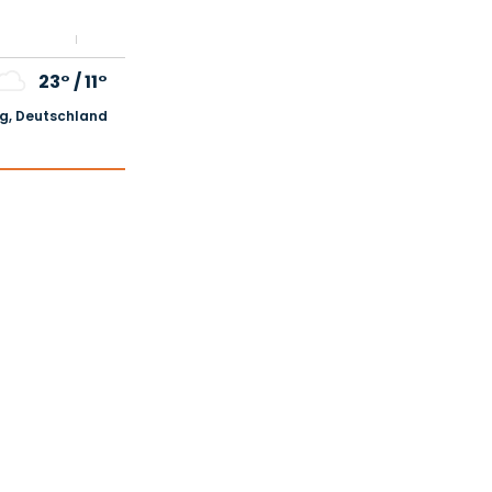
23°
/
11°
, Deutschland