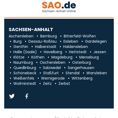
SACHSEN-ANHALT
Aschersleben
Bernburg
Bitterfeld-Wolfen
Burg
Dessau-Roßlau
Eisleben
Gardelegen
Genthin
Halberstadt
Haldensleben
Halle (Saale)
Havelberg
Hettstedt
Jessen
Klötze
Köthen
Magdeburg
Merseburg
Naumburg
Oschersleben
Osterburg
Quedlinburg
Salzwedel
Sangerhausen
Schönebeck
Staßfurt
Stendal
Wanzleben
Weißenfels
Wernigerode
Wittenberg
Wolmirstedt
Zeitz
Zerbst