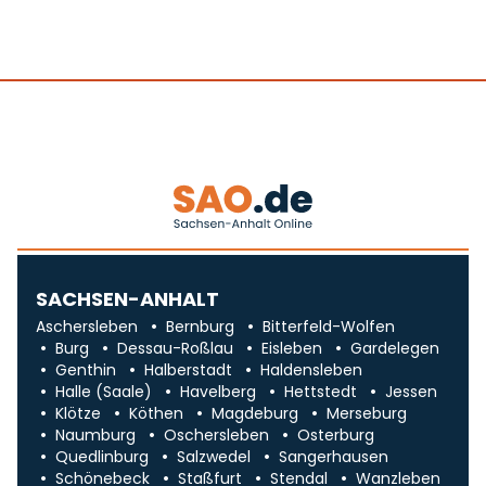
SACHSEN-ANHALT
Aschersleben
Bernburg
Bitterfeld-Wolfen
Burg
Dessau-Roßlau
Eisleben
Gardelegen
Genthin
Halberstadt
Haldensleben
Halle (Saale)
Havelberg
Hettstedt
Jessen
Klötze
Köthen
Magdeburg
Merseburg
Naumburg
Oschersleben
Osterburg
Quedlinburg
Salzwedel
Sangerhausen
Schönebeck
Staßfurt
Stendal
Wanzleben