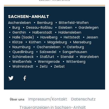
SACHSEN-ANHALT
Aschersleben
Bernburg
Bitterfeld-Wolfen
Burg
Dessau-Roßlau
Eisleben
Gardelegen
Genthin
Halberstadt
Haldensleben
Halle (Saale)
Havelberg
Hettstedt
Jessen
Klötze
Köthen
Magdeburg
Merseburg
Naumburg
Oschersleben
Osterburg
Quedlinburg
Salzwedel
Sangerhausen
Schönebeck
Staßfurt
Stendal
Wanzleben
Weißenfels
Wernigerode
Wittenberg
Wolmirstedt
Zeitz
Zerbst
Impressum/Kontakt
Datenschutz
Über uns
Traueranzeigen in Sachsen-Anhalt