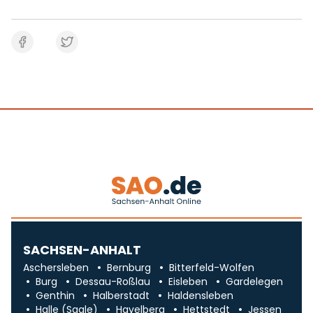
SACHSEN-ANHALT
Aschersleben
Bernburg
Bitterfeld-Wolfen
Burg
Dessau-Roßlau
Eisleben
Gardelegen
Genthin
Halberstadt
Haldensleben
Halle (Saale)
Havelberg
Hettstedt
Jessen