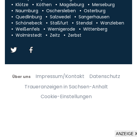
Klötze
Köthen
Magdeburg
Merseburg
Naumburg
Oschersleben
Osterburg
Quedlinburg
Salzwedel
Sangerhausen
Schönebeck
Staßfurt
Stendal
Wanzleben
Weißenfels
Wernigerode
Wittenberg
Wolmirstedt
Zeitz
Zerbst
Impressum/Kontakt
Datenschutz
Über uns
Traueranzeigen in Sachsen-Anhalt
Cookie-Einstellungen
ANZEIGE 