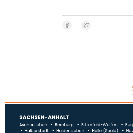
SACHSEN-ANHALT
Aschersleben
Bernburg
Bitterfeld-Wolfen
Bur
Halberstadt
Haldensleben
Halle (Saale)
Ha