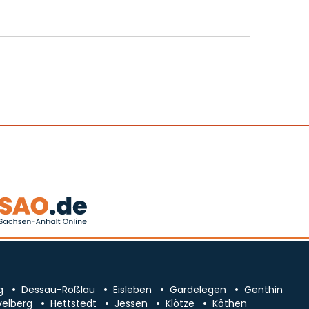
g
Dessau-Roßlau
Eisleben
Gardelegen
Genthin
velberg
Hettstedt
Jessen
Klötze
Köthen