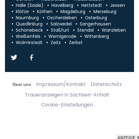
Halle (Saale)
Havelberg
Hettstedt
Jessen
Klötze
Köthen
Magdeburg
Merseburg
Naumburg
Oschersleben
Osterburg
Quedlinburg
Salzwedel
Sangerhausen
Schönebeck
Staßfurt
Stendal
Wanzleben
Weißenfels
Wernigerode
Wittenberg
Wolmirstedt
Zeitz
Zerbst
Impressum/Kontakt
Datenschutz
Über uns
Traueranzeigen in Sachsen-Anhalt
Cookie-Einstellungen
ANZEIGE 