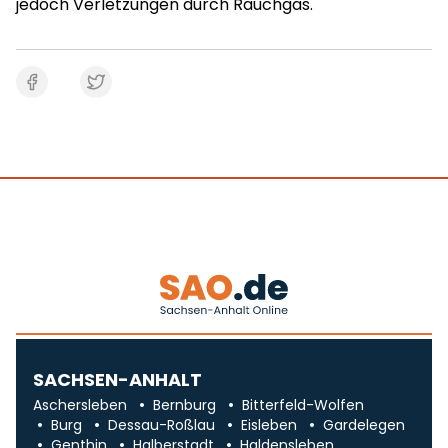
jedoch Verletzungen durch Rauchgas.
SACHSEN-ANHALT
Aschersleben
Bernburg
Bitterfeld-Wolfen
Burg
Dessau-Roßlau
Eisleben
Gardelegen
Genthin
Halberstadt
Haldensleben