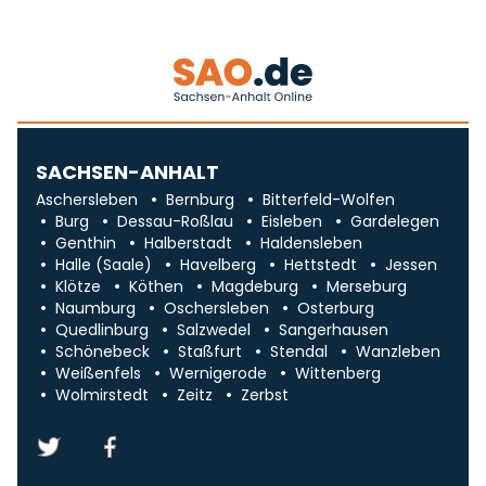
SACHSEN-ANHALT
Aschersleben
Bernburg
Bitterfeld-Wolfen
Burg
Dessau-Roßlau
Eisleben
Gardelegen
Genthin
Halberstadt
Haldensleben
Halle (Saale)
Havelberg
Hettstedt
Jessen
Klötze
Köthen
Magdeburg
Merseburg
Naumburg
Oschersleben
Osterburg
Quedlinburg
Salzwedel
Sangerhausen
Schönebeck
Staßfurt
Stendal
Wanzleben
Weißenfels
Wernigerode
Wittenberg
Wolmirstedt
Zeitz
Zerbst