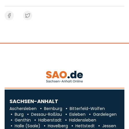
SACHSEN-ANHALT
Aschersleben
Bernburg
Bitterfeld-Wolfen
Burg
Dessau-Roßlau
Eisleben
Gardelegen
Genthin
Halberstadt
Haldensleben
Halle (Saale)
Havelberg
Hettstedt
Jessen