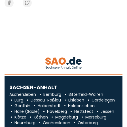
SACHSEN-ANHALT
Aschersleben
Bernburg
Bitterfeld-Wolfen
Burg
Dessau-Roßlau
Eisleben
Gardelegen
Genthin
Halberstadt
Haldensleben
Halle (Saale)
Havelberg
Hettstedt
Jessen
Klötze
Köthen
Magdeburg
Merseburg
Naumburg
Oschersleben
Osterburg