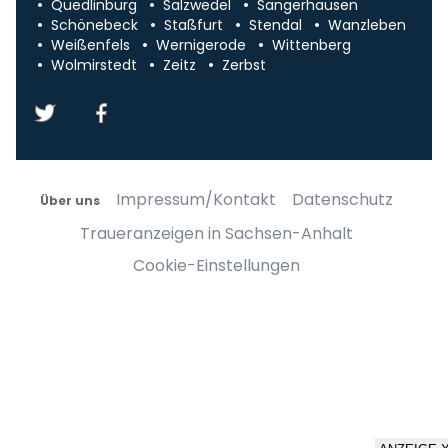
Quedlinburg
Salzwedel
Sangerhausen
Schönebeck
Staßfurt
Stendal
Wanzleben
Weißenfels
Wernigerode
Wittenberg
Wolmirstedt
Zeitz
Zerbst
Impressum/Kontakt
Datenschutz
Über uns
Traueranzeigen in Sachsen-Anhalt
Cookie-Einstellungen