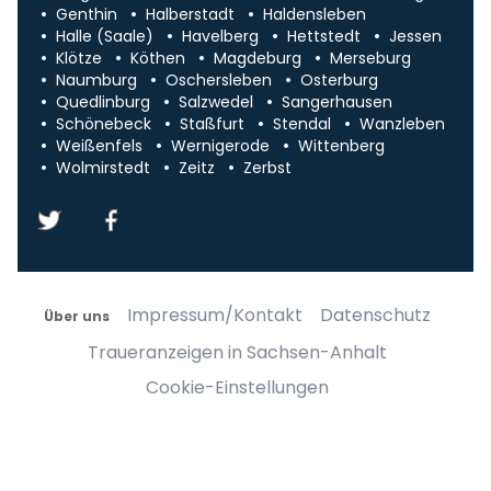
Genthin
Halberstadt
Haldensleben
Halle (Saale)
Havelberg
Hettstedt
Jessen
Klötze
Köthen
Magdeburg
Merseburg
Naumburg
Oschersleben
Osterburg
Quedlinburg
Salzwedel
Sangerhausen
Schönebeck
Staßfurt
Stendal
Wanzleben
Weißenfels
Wernigerode
Wittenberg
Wolmirstedt
Zeitz
Zerbst
Impressum/Kontakt
Datenschutz
Über uns
Traueranzeigen in Sachsen-Anhalt
Cookie-Einstellungen