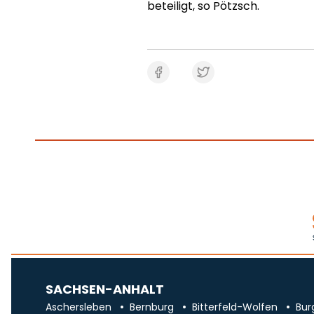
beteiligt, so Pötzsch.
SACHSEN-ANHALT
Aschersleben
Bernburg
Bitterfeld-Wolfen
Bur