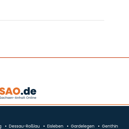
g
Dessau-Roßlau
Eisleben
Gardelegen
Genthin