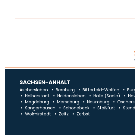
SACHSEN-ANHALT
Aschersleben
Bernburg
Bitterfeld-Wolfen
Bur
Halberstadt
Haldensleben
Halle (Saale)
Ha
Magdeburg
Merseburg
Naumburg
Oschers
Sangerhausen
Schönebeck
Staßfurt
Stend
Wolmirstedt
Zeitz
Zerbst