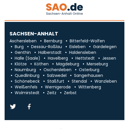
SACHSEN-ANHALT
Aschersleben
Bernburg
Bitterfeld-Wolfen
Burg
Dessau-Roßlau
Eisleben
Gardelegen
Genthin
Halberstadt
Haldensleben
Halle (Saale)
Havelberg
Hettstedt
Jessen
Klötze
Köthen
Magdeburg
Merseburg
Naumburg
Oschersleben
Osterburg
Quedlinburg
Salzwedel
Sangerhausen
Schönebeck
Staßfurt
Stendal
Wanzleben
Weißenfels
Wernigerode
Wittenberg
Wolmirstedt
Zeitz
Zerbst