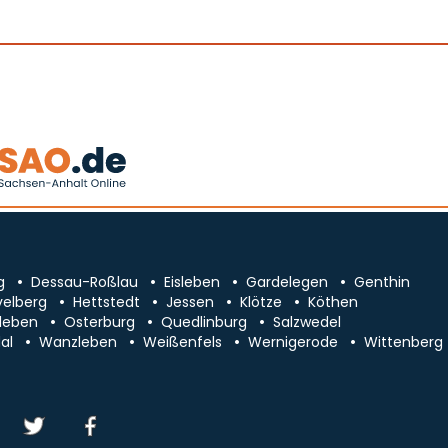
g
Dessau-Roßlau
Eisleben
Gardelegen
Genthin
velberg
Hettstedt
Jessen
Klötze
Köthen
leben
Osterburg
Quedlinburg
Salzwedel
al
Wanzleben
Weißenfels
Wernigerode
Wittenberg