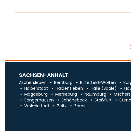
SACHSEN-ANHALT
Aschersleben
Bernburg
Bitterfeld-Wolfen
Bur
Halberstadt
Haldensleben
Halle (Saale)
Ha
Magdeburg
Merseburg
Naumburg
Oschers
Sangerhausen
Schönebeck
Staßfurt
Stend
Wolmirstedt
Zeitz
Zerbst