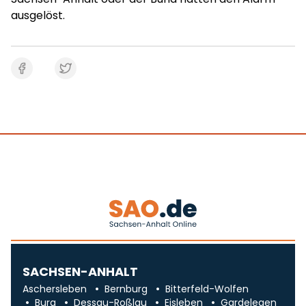
ausgelöst.
SACHSEN-ANHALT
Aschersleben
Bernburg
Bitterfeld-Wolfen
Burg
Dessau-Roßlau
Eisleben
Gardelegen