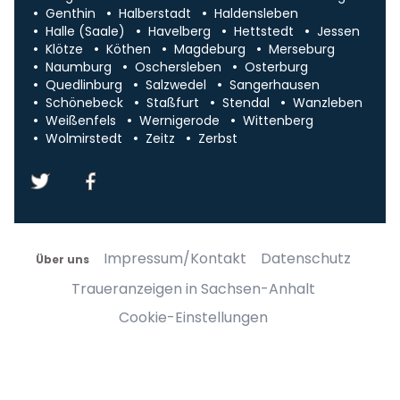
Genthin
Halberstadt
Haldensleben
Halle (Saale)
Havelberg
Hettstedt
Jessen
Klötze
Köthen
Magdeburg
Merseburg
Naumburg
Oschersleben
Osterburg
Quedlinburg
Salzwedel
Sangerhausen
Schönebeck
Staßfurt
Stendal
Wanzleben
Weißenfels
Wernigerode
Wittenberg
Wolmirstedt
Zeitz
Zerbst
Impressum/Kontakt
Datenschutz
Über uns
Traueranzeigen in Sachsen-Anhalt
Cookie-Einstellungen