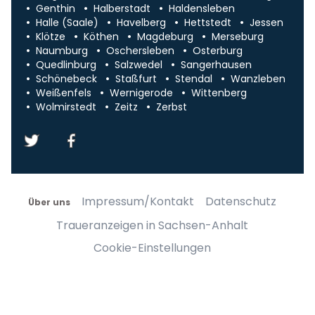
Genthin
Halberstadt
Haldensleben
Halle (Saale)
Havelberg
Hettstedt
Jessen
Klötze
Köthen
Magdeburg
Merseburg
Naumburg
Oschersleben
Osterburg
Quedlinburg
Salzwedel
Sangerhausen
Schönebeck
Staßfurt
Stendal
Wanzleben
Weißenfels
Wernigerode
Wittenberg
Wolmirstedt
Zeitz
Zerbst
Impressum/Kontakt
Datenschutz
Über uns
Traueranzeigen in Sachsen-Anhalt
Cookie-Einstellungen